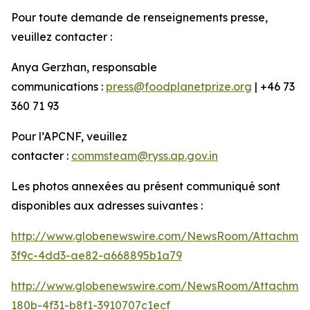
Pour toute demande de renseignements presse,
veuillez contacter :
Anya Gerzhan, responsable
communications :
press@foodplanetprize.org
| +46 73
360 71 93
Pour l’APCNF, veuillez
contacter :
commsteam@ryss.ap.gov.in
Les photos annexées au présent communiqué sont
disponibles aux adresses suivantes :
http://www.globenewswire.com/NewsRoom/Attachme
3f9c-4dd3-ae82-a668895b1a79
http://www.globenewswire.com/NewsRoom/Attachme
180b-4f31-b8f1-3910707c1ecf